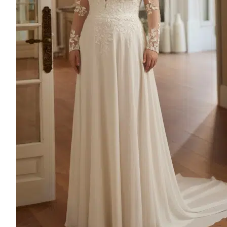
Décolleté Bateau
Décolleté Carré
Décolleté en Coeur
Decolleté V
Col Montant
Recherche de produits