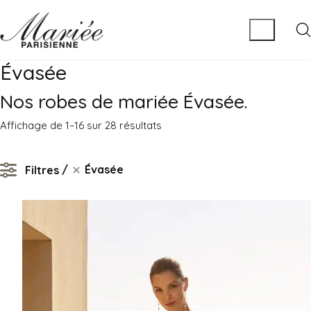
Évasée
Nos robes de mariée Évasée.
Trié
Affichage de 1–16 sur 28 résultats
du
plus
Évasée
Filtres
récent
au
plus
ancien
Évasée
Clear filters
MATIÈRE
Tulle