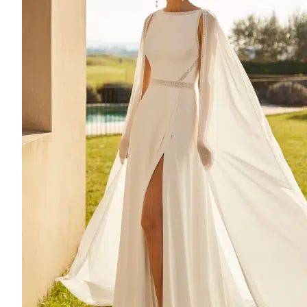
Satin
Mikado
Gaze
Dentelle de Chantilly
Dentelle
Crêpe
Organza
Jacquard
Brocart
MARQUE DE ROBE DE MARIÉE
AIRE BARCELONA
PRONOVIAS PRIVEE
PRONOVIAS
NICOLE