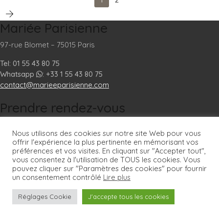
Mariée Parisienne
97-rue Blomet – 75015 Paris
Tel: 01 55 43 80 75
Whatsapp
: +33 1 55 43 80 75
contact@marieeparisienne.com
Prendre rendez-vous
Prendre un rendez vous
Nous utilisons des cookies sur notre site Web pour vous
offrir l'expérience la plus pertinente en mémorisant vos
préférences et vos visites. En cliquant sur "Accepter tout",
Essayage uniquement sur rendez-vous
vous consentez à l'utilisation de TOUS les cookies. Vous
pouvez cliquer sur "Paramètres des cookies" pour fournir
Horaires ouverture boutique :
un consentement contrôlé
Lire plus
Du lundi au vendredi 11h00-19h00
Le samedi 10h00-19h00
Réglages Cookie
J'accepte tous les cookies
Informations pratiques