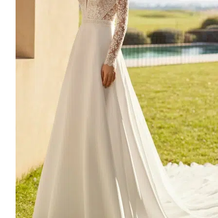
2100€ À 2600€
2600€ À 3100€
3000€ à 4000€
4000€ à 5000€
Promotion
5000€ à 9000€
9000€ à 12000€
MANCHES
Bretelles
Manches Amovibles
Manches Bouffantes
Manches Courtes
Manches Longues
Sans Manches