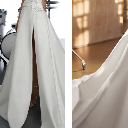
PRONOVIAS PRIVEE
TONY WARD
PRONOVIAS
NICOLE
ATELIER PRONOVIAS
NICOLE COUTURE
COLET
ALMA NOVIA
ADRIANA ALIER
SAN PATRICK
MARTHA BLANC
LUNA NOVIAS
WHITE ONE
STYLES