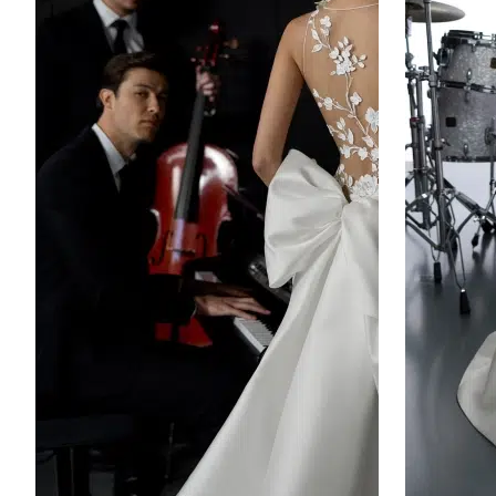
Lace
crepe
Brocade
Organza
Jacquard
Chiffon
Chantilly
MANCHES