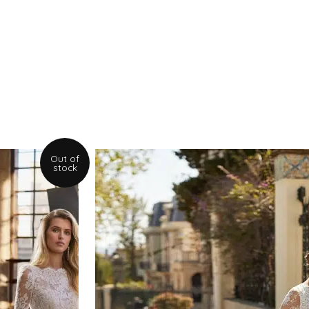
Out of
stock
PRIX
2600€ to 3100€
3000€ to 4000€
1100€ À 1600€