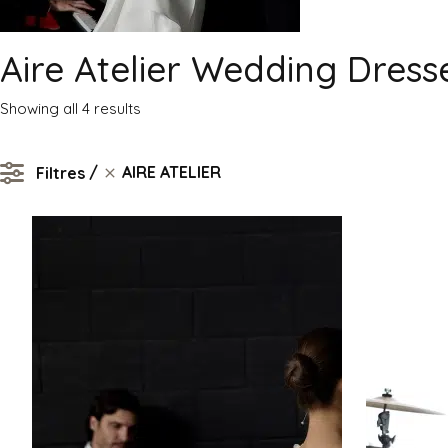
Aire Atelier Wedding Dress
Sorted
Showing all 4 results
by
latest
AIRE ATELIER
Filtres
AIRE ATELIER
Clear filters
MATIÈRE
Tulle
Satin
Mikado