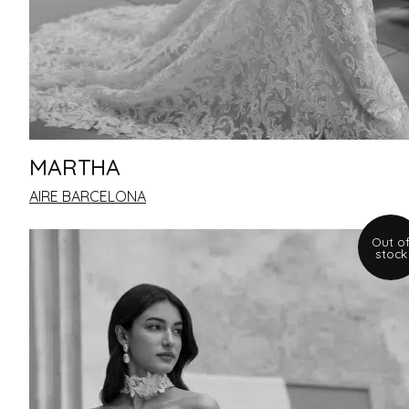
PRONOVIAS PRIVEE
TONY WARD
PRONOVIAS
NICOLE
ATELIER PRONOVIAS
NICOLE COUTURE
MARTHA
COLET
AIRE BARCELONA
ALMA NOVIA
ADRIANA ALIER
Out o
stock
SAN PATRICK
MARTHA BLANC
LUNA NOVIAS
WHITE ONE
PRIX