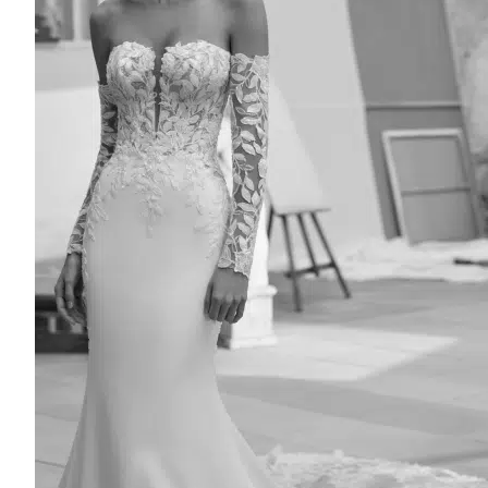
1100€ À 1600€
1600€ À 2100€
2100€ À 2600€
2600€ to 3100€
3000€ to 4000€
Sale
4000€ To 5000€
5000€ to 9000€
9000€ to 12000€
MANCHES
Detachable Sleeves
Long Sleeves
Short Sleeves
Sleeveless