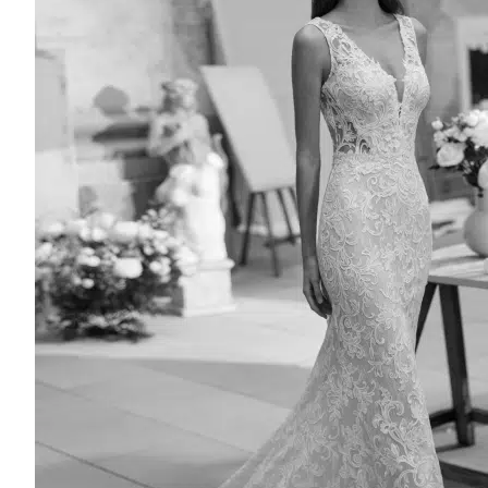
Satin
Organza
Mikado
Lace
crepe
Brocade
Jacquard
Chiffon
Chantilly
AIRE BARCELONA
MARQUE DE ROBE DE MARIÉE
AIRE BARCELONA
AIRE BARCELONA
AIRE ATELIER