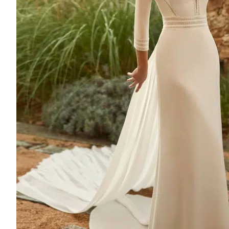
High Neckline
Round Neckline
Square Neckline
Strapless
Sweetheart Neckline
V-Neck
Recherche de produits