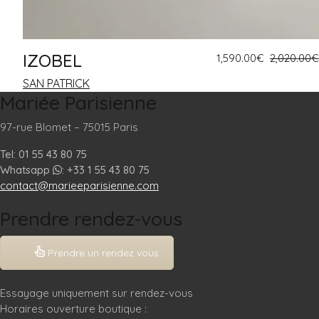
STYLES
Coupe A
IZOBEL
1,590.00
€
2,020.00
€
Princesse
Bohème
SAN PATRICK
Mariée Parisienne
Combinaison
Évasée
97-rue Blomet – 75015 Paris
Fourreau
Tel: 01 55 43 80 75
Whatsapp
: +33 1 55 43 80 75
Robe Courte
contact@marieeparisienne.com
Sirène
Prendre rendez-vous
ENCOLURE
Décolleté Carré
Prendre un rendez vous
Décolleté en Coeur
Bustier
Essayage uniquement sur rendez-vous
Col Américain
Horaires ouverture boutique :