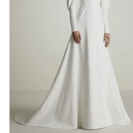
3000€ à 4000€
Promotion
2100€ À 2600€
2600€ À 3100€
4000€ à 5000€
5000€ à 9000€
9000€ à 12000€
MANCHES
Manches Bouffantes
Manches Longues
Sans Manches
Bretelles
Manches Amovibles
Manches Courtes