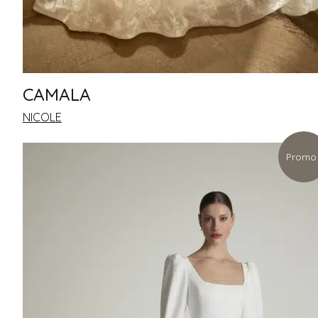
PRONOVIAS PRIVEE
TONY WARD
PRONOVIAS
ATELIER PRONOVIAS
CAMALA
NICOLE COUTURE
NICOLE
COLET
ALMA NOVIA
Promo 
ADRIANA ALIER
MARTHA BLANC
LUNA NOVIAS
WHITE ONE
PRIX
1100€ À 1600€
1600€ À 2100€