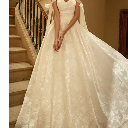
Tulle
Satin
Organza
Mikado
Gaze
Dentelle de Chantilly
Dentelle
Crêpe
Brocart
MARQUE DE ROBE DE MARIÉE
NICOLE
SAN PATRICK
AIRE BARCELONA
AIRE ATELIER