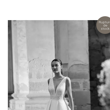
Ruptur
de
stock