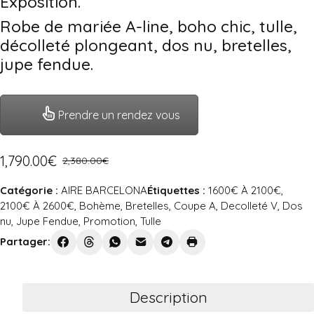
Exposition.
Robe de mariée A-line, boho chic, tulle,
décolleté plongeant, dos nu, bretelles,
jupe fendue.
Prendre un rendez vous
1,790.00
€
2,380.00
€
Catégorie :
AIRE BARCELONA
Étiquettes :
1600€ À 2100€
,
2100€ À 2600€
,
Bohème
,
Bretelles
,
Coupe A
,
Decolleté V
,
Dos
nu
,
Jupe Fendue
,
Promotion
,
Tulle
Partager:
Description