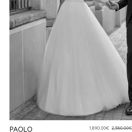
PAOLO
1,890.00
€
2,380.00
€