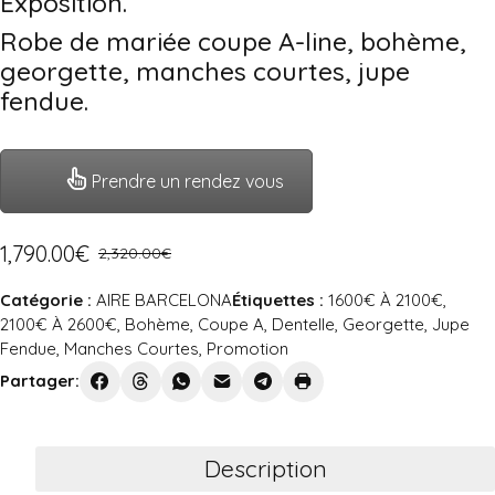
Exposition.
Robe de mariée coupe A-line, bohème,
georgette, manches courtes, jupe
fendue.
Prendre un rendez vous
1,790.00
€
2,320.00
€
Catégorie :
AIRE BARCELONA
Étiquettes :
1600€ À 2100€
,
2100€ À 2600€
,
Bohème
,
Coupe A
,
Dentelle
,
Georgette
,
Jupe
Fendue
,
Manches Courtes
,
Promotion
Partager:
Description