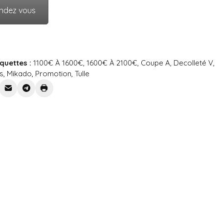
endez vous
iquettes :
1100€ À 1600€
,
1600€ À 2100€
,
Coupe A
,
Decolleté V
,
s
,
Mikado
,
Promotion
,
Tulle