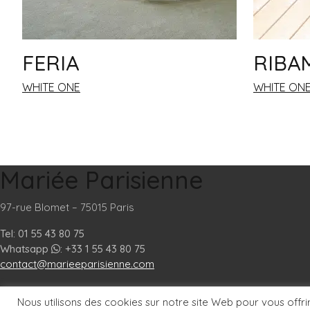
FERIA
RIBA
WHITE ONE
WHITE ON
Mariée Parisienne
97-rue Blomet – 75015 Paris
Tel: 01 55 43 80 75
Whatsapp
: +33 1 55 43 80 75
contact@marieeparisienne.com
Nous utilisons des cookies sur notre site Web pour vous offri