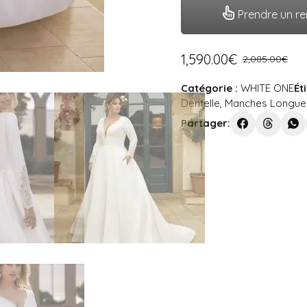
Prendre un r
1,590.00
€
2,085.00
€
Catégorie :
WHITE ONE
Ét
Dentelle
,
Manches Longue
Partager: