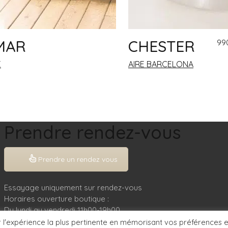
MAR
CHESTER
99
E
AIRE BARCELONA
Prendre rendez-vous
Prendre un rendez vous
Essayage uniquement sur rendez-vous
Horaires ouverture boutique :
Du lundi au vendredi 11h00-19h00
Le samedi 10h00-19h00
r l'expérience la plus pertinente en mémorisant vos préférences e