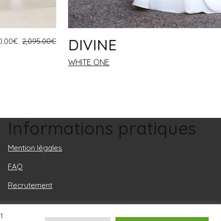
DIVINE
0.00
€
2,095.00
€
WHITE ONE
Informations pratiques
Mention légales
FAQ
Recrutement
t