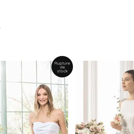
.
Rupture
de
stock