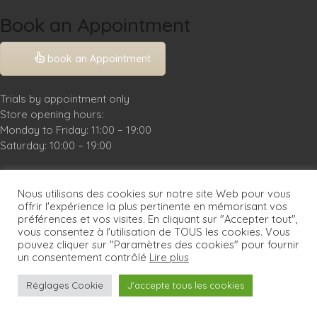
Book an Appointment
book an Appointment
Trials by appointment only
Store opening hours:
Monday to Friday: 11:00 – 19:00
Saturday: 10:00 – 19:00
Practical Info
Nous utilisons des cookies sur notre site Web pour vous
Legal Notice
offrir l'expérience la plus pertinente en mémorisant vos
préférences et vos visites. En cliquant sur "Accepter tout",
FAQ
vous consentez à l'utilisation de TOUS les cookies. Vous
pouvez cliquer sur "Paramètres des cookies" pour fournir
un consentement contrôlé
Lire plus
Réglages Cookie
J'accepte tous les cookies
© Copyright 2026. Mariée Parisienne.
marieeparisienne.com : Robe de Mariée à Paris