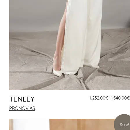
TENLEY
1,232.00
€
1,540.00
€
PRONOVIAS
Sale!