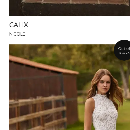
A-Line
Bohemian
Flared
CALIX
Jumpsuit
NICOLE
Mermaid
Out o
Ballgown
stock
Sheath
Short Dress
Halter Neck
ENCOLURE
Halter Neck
Halter Neck
High Neckline
Bateau Neckline
Round Neckline