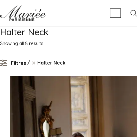
Halter Neck
Sorted
Showing all 8 results
by
latest
Halter Neck
Filtres
Halter Neck
Clear filters
MATIÈRE
Tulle
Satin