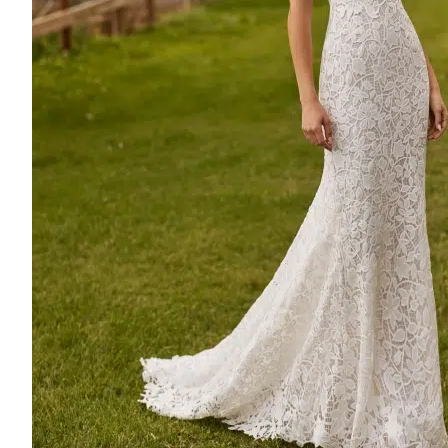
Square Neckline
Strapless
Sweetheart Neckline
V-Neck
Recherche de produits