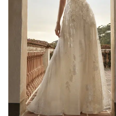
2600€ to 3100€
Sale
3000€ to 4000€
4000€ To 5000€
5000€ to 9000€
9000€ to 12000€
MANCHES
Sleeveless
Detachable Sleeves
Long Sleeves
Puff-Sleeve
Short Sleeves
Straps
STYLES