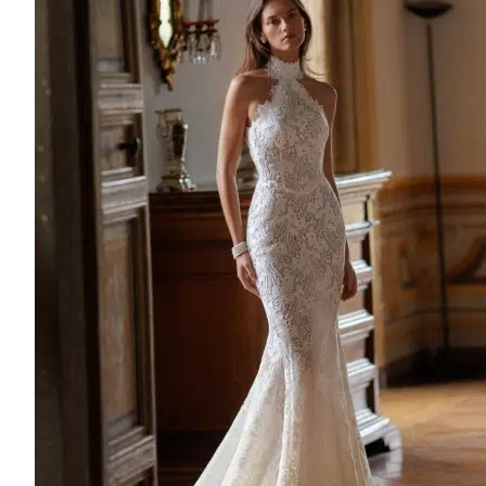
Lace
crepe
Chiffon
Chantilly
Organza
Mikado
Jacquard
Brocade
MARQUE DE ROBE DE MARIÉE
AIRE BARCELONA
PRONOVIAS
NICOLE
ALMA NOVIA
AIRE ATELIER