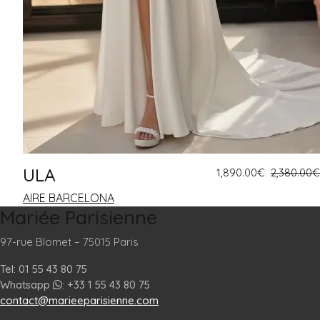
ULA
1,890.00
€
2,380.00
€
AIRE BARCELONA
Mariée Parisienne
97-rue Blomet – 75015 Paris
Tel: 01 55 43 80 75
Whatsapp
: +33 1 55 43 80 75
contact@marieeparisienne.com