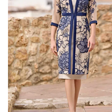
Mikado
Jacquard
crepe
Chantilly
Brocade
MARQUE DE ROBE DE MARIÉE
WHITE ONE
AIRE BARCELONA
AIRE ATELIER
PRONOVIAS PRIVEE
TONY WARD
PRONOVIAS
NICOLE
ATELIER PRONOVIAS