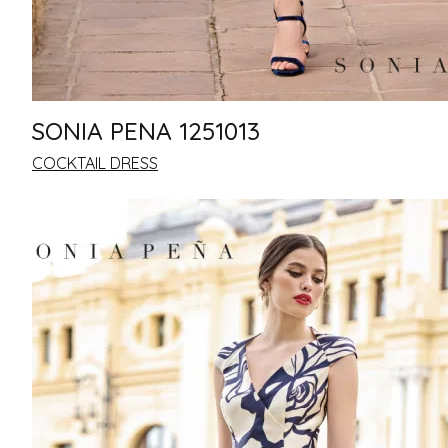
NICOLE COUTURE
COLET
ALMA NOVIA
ADRIANA ALIER
SONIA PENA 1251013
SAN PATRICK
COCKTAIL DRESS
MARTHA BLANC
LUNA NOVIAS
PRIX
1100€ À 1600€
1600€ À 2100€
Sale
2100€ À 2600€
2600€ to 3100€
3000€ to 4000€