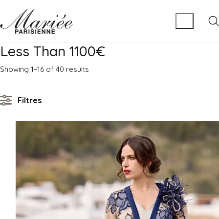
Less Than 1100€
Sorted
Showing 1–16 of 40 results
by
latest
Filtres
MATIÈRE
Tulle
Lace
Chiffon
Satin
Organza