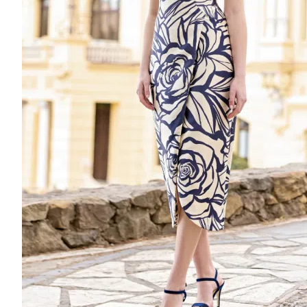
4000€ To 5000€
5000€ to 9000€
9000€ to 12000€
MANCHES
Long Sleeves
Detachable Sleeves
Puff-Sleeve
Short Sleeves
Sleeveless
Straps
STYLES
A-Line
Bohemian
Flared