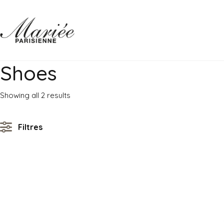
Shoes
Sorted
Showing all 2 results
by
latest
Filtres
MATIÈRE
Tulle
Satin
Organza