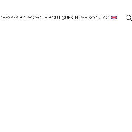
DRESSES BY PRICE
OUR BOUTIQUES IN PARIS
CONTACT
PRIX
1100€ À 1600€
1600€ À 2100€
2100€ À 2600€