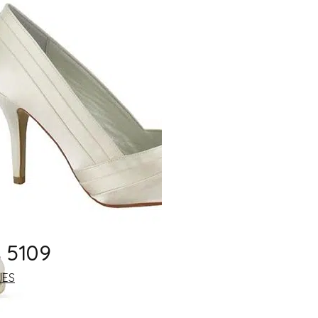
TONY WARD
PRONOVIAS
NICOLE
ATELIER PRONOVIAS
NICOLE COUTURE
COLET
ALMA NOVIA
ADRIANA ALIER
SAN PATRICK
MARTHA BLANC
LUNA NOVIAS
 5109
WHITE ONE
IES
STYLES
A-Line