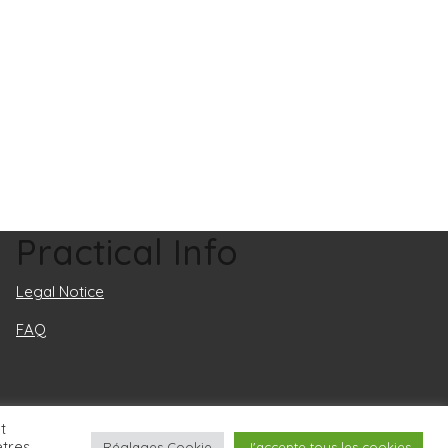
Halter Neck
High Neckline
Round Neckline
Square Neckline
Strapless
Sweetheart Neckline
V-Neck
Practical Info
Legal Notice
FAQ
t
ètres
Réglages Cookie
J'accepte tous les cookies