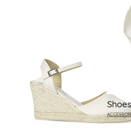
Mikado
Lace
Jacquard
crepe
Chiffon
Chantilly
Brocade
Shoes
ACCESSOR
MANCHES
Detachable Sleeves