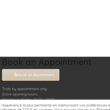
Ballgown
Bohemian
Flared
Jumpsuit
Mermaid
Sheath
Short Dress
Book an Appointment
book an Appointment
Trials by appointment only
Store opening hours:
Monday to Friday: 11:00 – 19:00
Saturday: 10:00 – 19:00
r l'expérience la plus pertinente en mémorisant vos préférences e
 l'utilisation de TOUS les cookies. Vous pouvez cliquer sur "Param