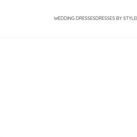
WEDDING DRESSES
DRESSES BY STYLE
MARQUE DE ROBE DE MARIÉE
AIRE BARCELONA
AIRE ATELIER
PRONOVIAS PRIVEE