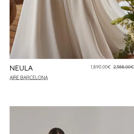
NEULA
1,890.00
€
2,388.00
€
AIRE BARCELONA